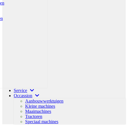
gen
en
Service
Occassion
Aanbouwwerktuigen
Kleine machines
Maaimachines
Tractoren
Speciaal machines