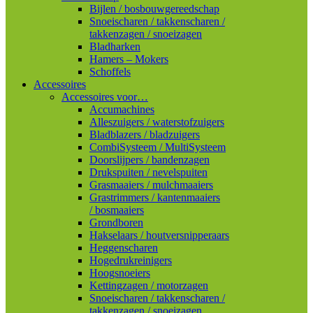
Bijlen / bosbouwgereedschap
Snoeischaren / takkenscharen /
takkenzagen / snoeizagen
Bladharken
Hamers – Mokers
Schoffels
Accessoires
Accessoires voor…
Accumachines
Alleszuigers / waterstofzuigers
Bladblazers / bladzuigers
CombiSysteem / MultiSysteem
Doorslijpers / bandenzagen
Drukspuiten / nevelspuiten
Grasmaaiers / mulchmaaiers
Grastrimmers / kantenmaaiers
/ bosmaaiers
Grondboren
Hakselaars / houtversnipperaars
Heggenscharen
Hogedrukreinigers
Hoogsnoeiers
Kettingzagen / motorzagen
Snoeischaren / takkenscharen /
takkenzagen / snoeizagen