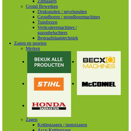
Zitmaaiers
Grond Bewerken
Drukspuiten / nevelspuiten
Grondboren / grondboormachines
Tuinfrezen
Verticuteermachines /
gazonbeluchters
Begraafplaatstechniek
Zagen en snoeien
Merken
Zagen
Kettingzagen / motorzagen
Accu Kettingzaag