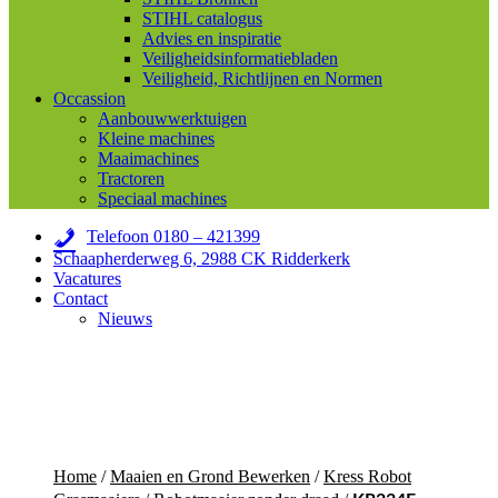
STIHL catalogus
Advies en inspiratie
Veiligheidsinformatiebladen
Veiligheid, Richtlijnen en Normen
Occassion
Aanbouwwerktuigen
Kleine machines
Maaimachines
Tractoren
Speciaal machines
Telefoon 0180 – 421399
Schaapherderweg 6, 2988 CK Ridderkerk
Vacatures
Contact
Nieuws
Home
/
Maaien en Grond Bewerken
/
Kress Robot