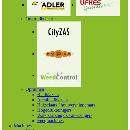
Onkruidbeheer
Opruimen
Bladblazers
Accubladblazers
Hakselaars / houtversnipperaars
Hogedrukreinigers
Waterstofzuigers / alleszuigers
Veegmachines
Machines