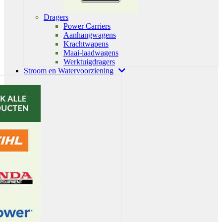
Dragers
Power Carriers
Aanhangwagens
Krachtwapens
Maai-laadwagens
Werktuigdragers
Stroom en Watervoorziening