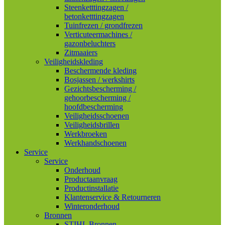
Steenketttingzagen /
betonketttingzagen
Tuinfrezen / grondfrezen
Verticuteermachines /
gazonbeluchters
Zitmaaiers
Veiligheidskleding
Beschermende kleding
Bosjassen / werkshirts
Gezichtsbescherming /
gehoorbescherming /
hoofdbescherming
Veiligheidsschoenen
Veiligheidsbrillen
Werkbroeken
Werkhandschoenen
Service
Service
Onderhoud
Productaanvraag
Productinstallatie
Klantenservice & Retourneren
Winteronderhoud
Bronnen
STIHL Bronnen