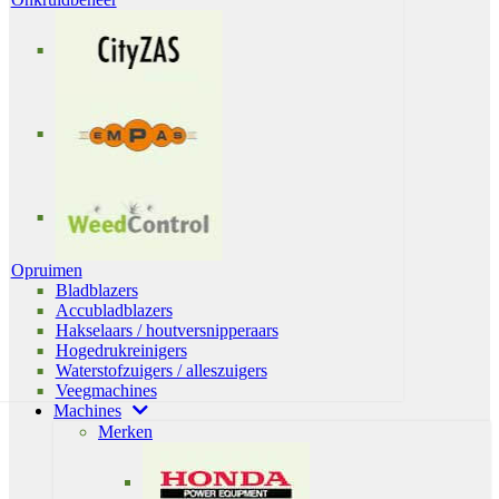
Opruimen
Bladblazers
Accubladblazers
Hakselaars / houtversnipperaars
Hogedrukreinigers
Waterstofzuigers / alleszuigers
Veegmachines
Machines
Merken