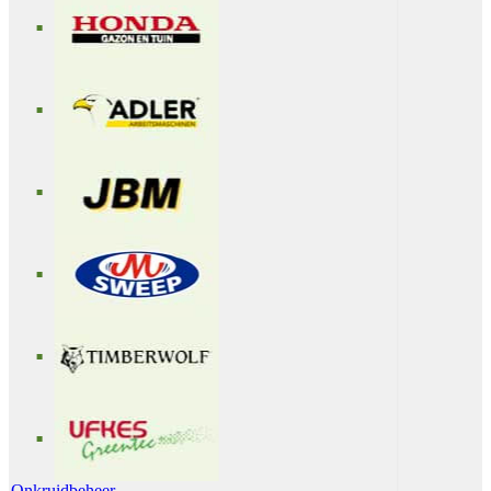
Onkruidbeheer