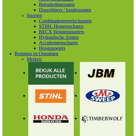
Betonkettingzagen
Doorslijpers / bandenzagen
Snoeien
Combinatiegereedschappen
STIHL Heggenscharen
BECX Heggensnoeiers
Hydraulische Armen
Accuheggenscharen
Hoogsnoeiers
Reinigen en Opruimen
Merken