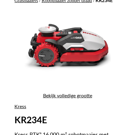
Grasmaaiers
/
Robotmaaier zonder draad
/
KR234E
Bekijk volledige grootte
Kress
KR234E