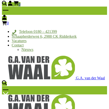
0
0
Telefoon 0180 – 421399
Schaapherderweg 6, 2988 CK Ridderkerk
Vacatures
Contact
Nieuws
G.A. van der Waal