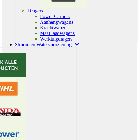
Dragers
Power Carriers
Aanhangwagens
Krachtwapens
Maai-laadwagens
Werktuigdragers
Stroom en Watervoorziening