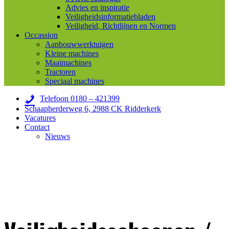
Advies en inspiratie
Veiligheidsinformatiebladen
Veiligheid, Richtlijnen en Normen
Occassion
Aanbouwwerktuigen
Kleine machines
Maaimachines
Tractoren
Speciaal machines
Telefoon 0180 – 421399
Schaapherderweg 6, 2988 CK Ridderkerk
Vacatures
Contact
Nieuws