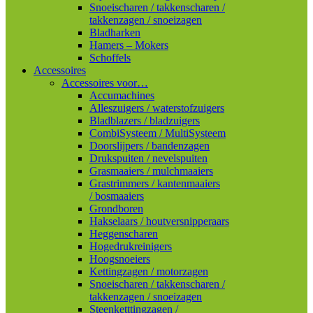
Snoeischaren / takkenscharen /
takkenzagen / snoeizagen
Bladharken
Hamers – Mokers
Schoffels
Accessoires
Accessoires voor…
Accumachines
Alleszuigers / waterstofzuigers
Bladblazers / bladzuigers
CombiSysteem / MultiSysteem
Doorslijpers / bandenzagen
Drukspuiten / nevelspuiten
Grasmaaiers / mulchmaaiers
Grastrimmers / kantenmaaiers
/ bosmaaiers
Grondboren
Hakselaars / houtversnipperaars
Heggenscharen
Hogedrukreinigers
Hoogsnoeiers
Kettingzagen / motorzagen
Snoeischaren / takkenscharen /
takkenzagen / snoeizagen
Steenketttingzagen /