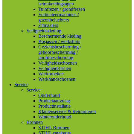
betonketttingzagen
Tuinfrezen / grondfrezen
Verticuteermachines /
gazonbeluchters
Zitmaaiers
Veiligheidskleding
Beschermende kleding
Bosjassen / werkshirts
Gezichtsbescherming /
gehoorbescherming /
hoofdbescherming
Veiligheidsschoenen
Veiligheidsbrillen
Werkbroeken
Werkhandschoenen
Service
Service
Onderhoud
Productaanvraag
Productinstallatie
Klantenservice & Retourneren
Winteronderhoud
Bronnen
STIHL Bronnen
STIHL catalogus