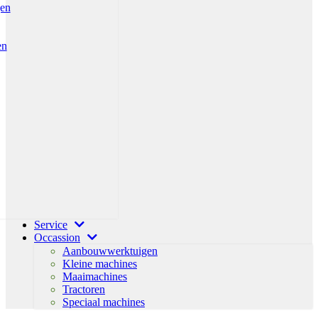
gen
en
Service
Occassion
Aanbouwwerktuigen
Kleine machines
Maaimachines
Tractoren
Speciaal machines