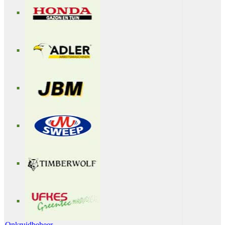
Onkruidbeheer