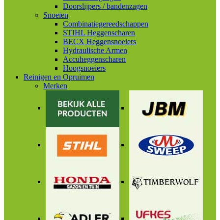
Doorslijpers / bandenzagen
Snoeien
Combinatiegereedschappen
STIHL Heggenscharen
BECX Heggensnoeiers
Hydraulische Armen
Accuheggenscharen
Hoogsnoeiers
Reinigen en Opruimen
Merken