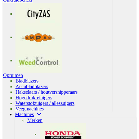
Opruimen
Bladblazers
Accubladblazers
Hakselaars / houtversnipperaars
Hogedrukreinigers
Waterstofzuigers / alleszuigers
Veegmachines
Machines
Merken