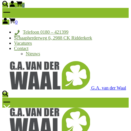
0
0
Telefoon 0180 – 421399
Schaapherderweg 6, 2988 CK Ridderkerk
Vacatures
Contact
Nieuws
G.A. van der Waal