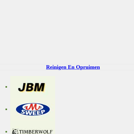
Reinigen En Opruimen