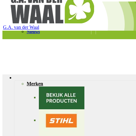
Telefoon 0180 – 421399
Schaapherderweg 6, 2988 CK Ridderkerk
Vacatures
Contact
G.A. van der Waal
Nieuws
Merken