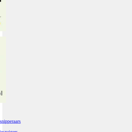
snipperaars
leszuigers