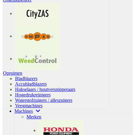
Opruimen
Bladblazers
Accubladblazers
Hakselaars / houtversnipperaars
Hogedrukreinigers
Waterstofzuigers / alleszuigers
Veegmachines
Machines
Merken