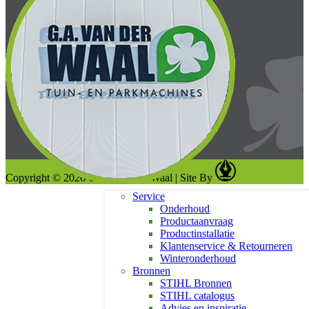
Copyright © 2026 G. A. van der Waal
|
Site By
Service
Onderhoud
Productaanvraag
Productinstallatie
Klantenservice & Retourneren
Winteronderhoud
Bronnen
STIHL Bronnen
STIHL catalogus
Advies en inspiratie