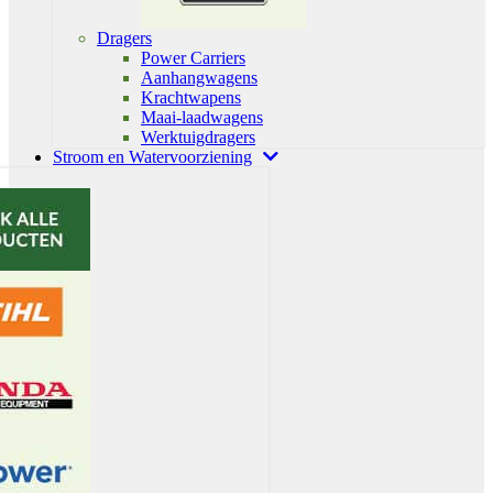
Dragers
Power Carriers
Aanhangwagens
Krachtwapens
Maai-laadwagens
Werktuigdragers
Stroom en Watervoorziening