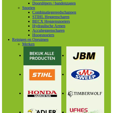
Doorslijpers / bandenzagen
Snoeien
Combinatiegereedschappen
STIHL Heggenscharen
BECX Heggensnoeiers
Hydraulische Armen
Accuheggenscharen
Hoogsnoeiers
Reinigen en Opruimen
Merken