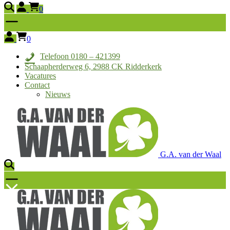
0
0
Telefoon 0180 – 421399
Schaapherderweg 6, 2988 CK Ridderkerk
Vacatures
Contact
Nieuws
G.A. van der Waal