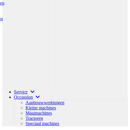
gen
en
Service
Occassion
Aanbouwwerktuigen
Kleine machines
Maaimachines
Tractoren
Speciaal machines