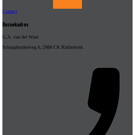
Contact
Bezoekadres
G.A. van der Waal
Schaapherderweg 6, 2988 CK Ridderkerk