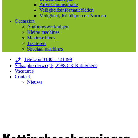
Advies en inspiratie
Veiligheidsinformatiebladen
Veiligheid, Richtlijnen en Normen
Occassion
Aanbouwwerktuigen
Kleine machines
Maaimachines
Tractoren
Speciaal machines
Telefoon 0180 – 421399
Schaapherderweg 6, 2988 CK Ridderkerk
Vacatures
Contact
Nieuws