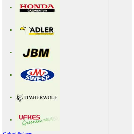
Onkruidbeheer