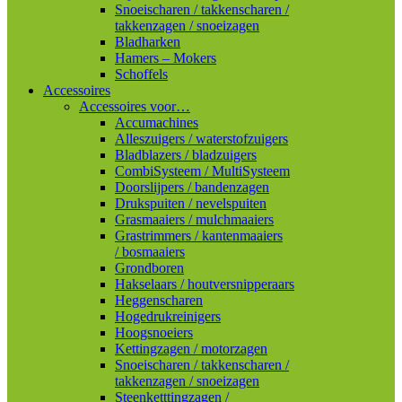
Snoeischaren / takkenscharen /
takkenzagen / snoeizagen
Bladharken
Hamers – Mokers
Schoffels
Accessoires
Accessoires voor…
Accumachines
Alleszuigers / waterstofzuigers
Bladblazers / bladzuigers
CombiSysteem / MultiSysteem
Doorslijpers / bandenzagen
Drukspuiten / nevelspuiten
Grasmaaiers / mulchmaaiers
Grastrimmers / kantenmaaiers
/ bosmaaiers
Grondboren
Hakselaars / houtversnipperaars
Heggenscharen
Hogedrukreinigers
Hoogsnoeiers
Kettingzagen / motorzagen
Snoeischaren / takkenscharen /
takkenzagen / snoeizagen
Steenketttingzagen /