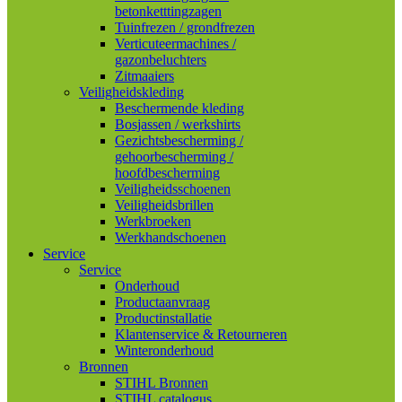
betonketttingzagen
Tuinfrezen / grondfrezen
Verticuteermachines /
gazonbeluchters
Zitmaaiers
Veiligheidskleding
Beschermende kleding
Bosjassen / werkshirts
Gezichtsbescherming /
gehoorbescherming /
hoofdbescherming
Veiligheidsschoenen
Veiligheidsbrillen
Werkbroeken
Werkhandschoenen
Service
Service
Onderhoud
Productaanvraag
Productinstallatie
Klantenservice & Retourneren
Winteronderhoud
Bronnen
STIHL Bronnen
STIHL catalogus