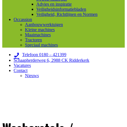
Advies en inspiratie
Veiligheidsinformatiebladen
Veiligheid, Richtlijnen en Normen
Occassion
Aanbouwwerktuigen
Kleine machines
Maaimachines
Tractoren
Speciaal machines
Telefoon 0180 – 421399
Schaapherderweg 6, 2988 CK Ridderkerk
Vacatures
Contact
Nieuws