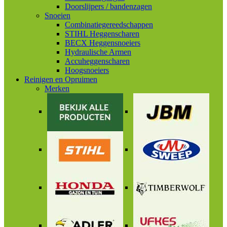
Doorslijpers / bandenzagen
Snoeien
Combinatiegereedschappen
STIHL Heggenscharen
BECX Heggensnoeiers
Hydraulische Armen
Accuheggenscharen
Hoogsnoeiers
Reinigen en Opruimen
Merken