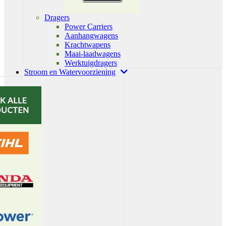
Dragers
Power Carriers
Aanhangwagens
Krachtwapens
Maai-laadwagens
Werktuigdragers
Stroom en Watervoorziening