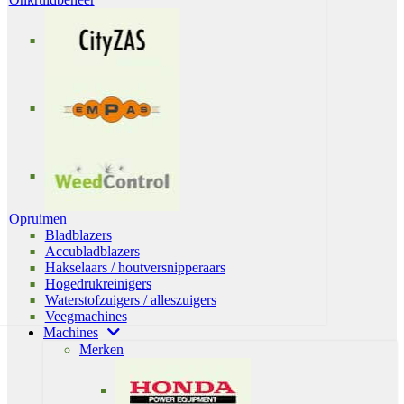
Opruimen
Bladblazers
Accubladblazers
Hakselaars / houtversnipperaars
Hogedrukreinigers
Waterstofzuigers / alleszuigers
Veegmachines
Machines
Merken