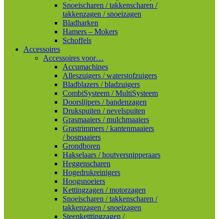
Snoeischaren / takkenscharen /
takkenzagen / snoeizagen
Bladharken
Hamers – Mokers
Schoffels
Accessoires
Accessoires voor…
Accumachines
Alleszuigers / waterstofzuigers
Bladblazers / bladzuigers
CombiSysteem / MultiSysteem
Doorslijpers / bandenzagen
Drukspuiten / nevelspuiten
Grasmaaiers / mulchmaaiers
Grastrimmers / kantenmaaiers
/ bosmaaiers
Grondboren
Hakselaars / houtversnipperaars
Heggenscharen
Hogedrukreinigers
Hoogsnoeiers
Kettingzagen / motorzagen
Snoeischaren / takkenscharen /
takkenzagen / snoeizagen
Steenketttingzagen /