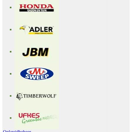
Onkruidbeheer