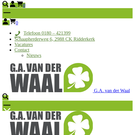
0
0
Telefoon 0180 – 421399
Schaapherderweg 6, 2988 CK Ridderkerk
Vacatures
Contact
Nieuws
G.A. van der Waal