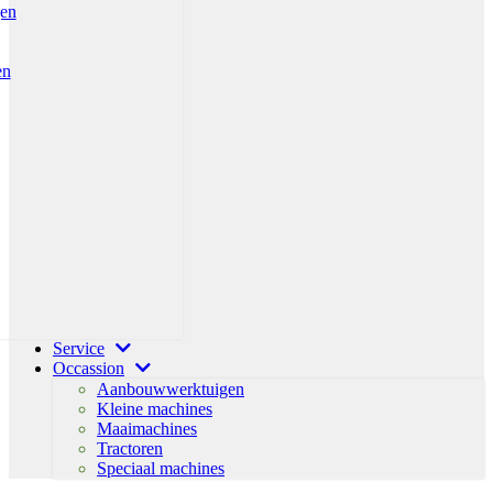
gen
en
Service
Occassion
Aanbouwwerktuigen
Kleine machines
Maaimachines
Tractoren
Speciaal machines