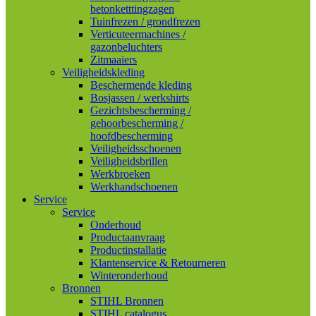
betonketttingzagen
Tuinfrezen / grondfrezen
Verticuteermachines /
gazonbeluchters
Zitmaaiers
Veiligheidskleding
Beschermende kleding
Bosjassen / werkshirts
Gezichtsbescherming /
gehoorbescherming /
hoofdbescherming
Veiligheidsschoenen
Veiligheidsbrillen
Werkbroeken
Werkhandschoenen
Service
Service
Onderhoud
Productaanvraag
Productinstallatie
Klantenservice & Retourneren
Winteronderhoud
Bronnen
STIHL Bronnen
STIHL catalogus