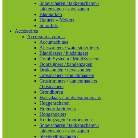
Snoeischaren / takkenscharen /
takkenzagen / snoeizagen
Bladharken
Hamers – Mokers
Schoffels
Accessoires
Accessoires voor…
Accumachines
Alleszuigers / waterstofzuigers
Bladblazers / bladzuigers
CombiSysteem / MultiSysteem
Doorslijpers / bandenzagen
Drukspuiten / nevelspuiten
Grasmaaiers / mulchmaaiers
Grastrimmers / kantenmaaiers
/ bosmaaiers
Grondboren
Hakselaars / houtversnipperaars
Heggenscharen
Hogedrukreinigers
Hoogsnoeiers
Kettingzagen / motorzagen
Snoeischaren / takkenscharen /
takkenzagen / snoeizagen
Steenketttingzagen /