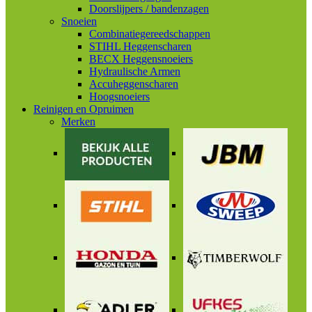
Doorslijpers / bandenzagen
Snoeien
Combinatiegereedschappen
STIHL Heggenscharen
BECX Heggensnoeiers
Hydraulische Armen
Accuheggenscharen
Hoogsnoeiers
Reinigen en Opruimen
Merken