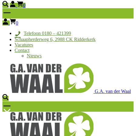
0
0
Telefoon 0180 – 421399
Schaapherderweg 6, 2988 CK Ridderkerk
Vacatures
Contact
Nieuws
G.A. van der Waal