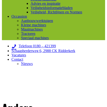
Advies en inspiratie
Veiligheidsinformatiebladen
Veiligheid, Richtlijnen en Normen
Occassion
Aanbouwwerktuigen
Kleine machines
Maaimachines
Tractoren
Speciaal machines
Telefoon 0180 – 421399
Schaapherderweg 6, 2988 CK Ridderkerk
Vacatures
Contact
Nieuws