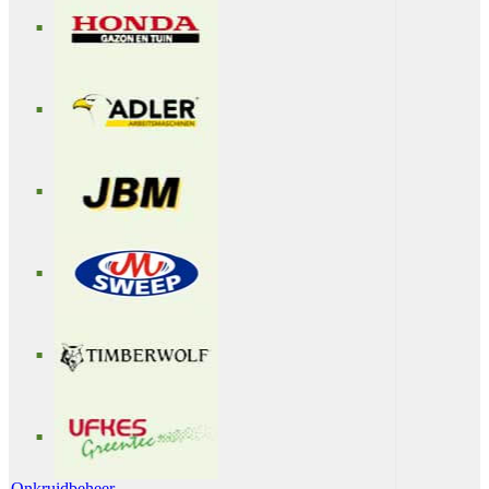
Onkruidbeheer