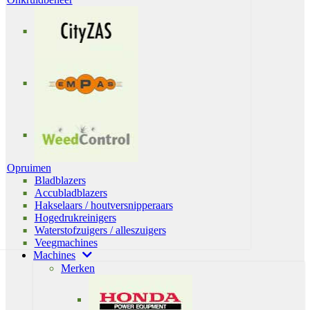
Opruimen
Bladblazers
Accubladblazers
Hakselaars / houtversnipperaars
Hogedrukreinigers
Waterstofzuigers / alleszuigers
Veegmachines
Machines
Merken