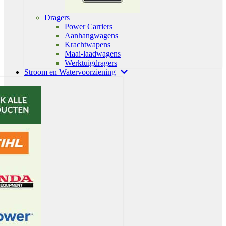
Dragers
Power Carriers
Aanhangwagens
Krachtwapens
Maai-laadwagens
Werktuigdragers
Stroom en Watervoorziening