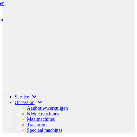
gen
en
Service
Occassion
Aanbouwwerktuigen
Kleine machines
Maaimachines
Tractoren
Speciaal machines