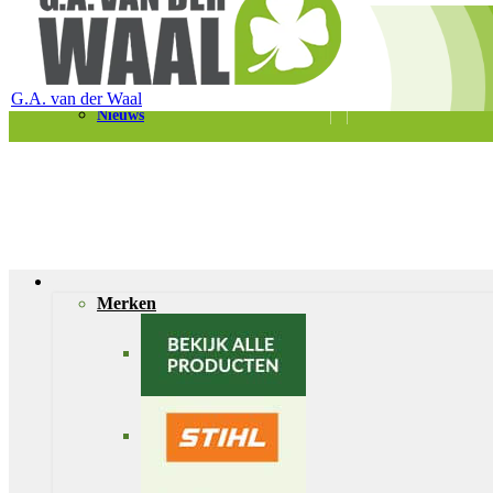
Telefoon 0180 – 421399
Schaapherderweg 6, 2988 CK Ridderkerk
Vacatures
Contact
G.A. van der Waal
Nieuws
Merken