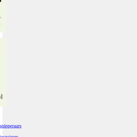
snipperaars
leszuigers