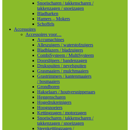
Snoeischaren / takkenscharen /
takkenzagen / snoeizagen
Bladharken
Hamers – Mokers
Schoffels
Accessoires
Accessoires voor…
Accumachines
Alleszuigers / waterstofzuigers
Bladblazers / bladzuigers
CombiSysteem / MultiSysteem
Doorslijpers / bandenzagen
Drukspuiten / nevelspuiten
Grasmaaiers / mulchmaaiers
Grastrimmers / kantenmaaiers
/ bosmaaiers
Grondboren
Hakselaars / houtversnipperaars
Heggenscharen
Hogedrukreinigers
Hoogsnoeiers
Kettingzagen / motorzagen
Snoeischaren / takkenscharen /
takkenzagen / snoeizagen
Steenketttingzagen /