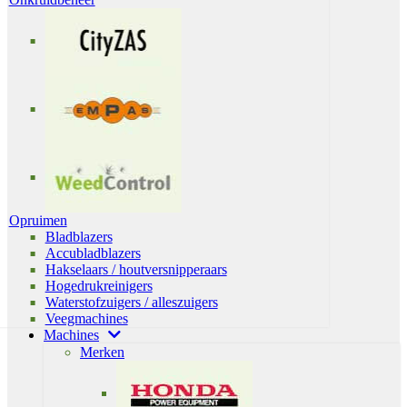
Opruimen
Bladblazers
Accubladblazers
Hakselaars / houtversnipperaars
Hogedrukreinigers
Waterstofzuigers / alleszuigers
Veegmachines
Machines
Merken