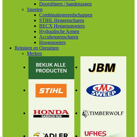
Doorslijpers / bandenzagen
Snoeien
Combinatiegereedschappen
STIHL Heggenscharen
BECX Heggensnoeiers
Hydraulische Armen
Accuheggenscharen
Hoogsnoeiers
Reinigen en Opruimen
Merken