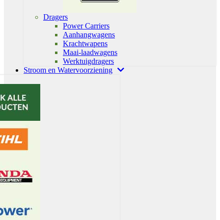
Dragers
Power Carriers
Aanhangwagens
Krachtwapens
Maai-laadwagens
Werktuigdragers
Stroom en Watervoorziening