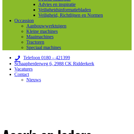
Advies en inspiratie
Veiligheidsinformatiebladen
Veiligheid, Richtlijnen en Normen
Occassion
Aanbouwwerktuigen
Kleine machines
Maaimachines
Tractoren
Speciaal machines
Telefoon 0180 – 421399
Schaapherderweg 6, 2988 CK Ridderkerk
Vacatures
Contact
Nieuws