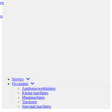
gen
en
Service
Occassion
Aanbouwwerktuigen
Kleine machines
Maaimachines
Tractoren
Speciaal machines