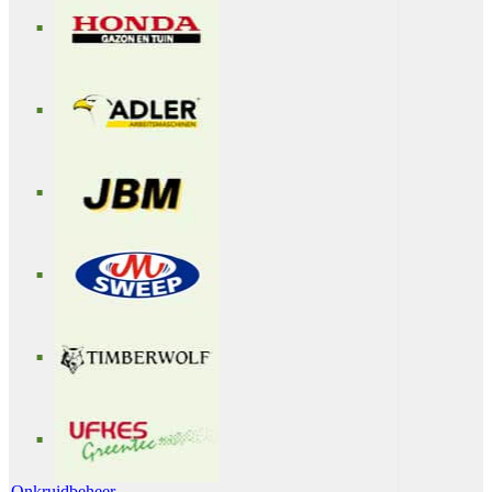
Onkruidbeheer