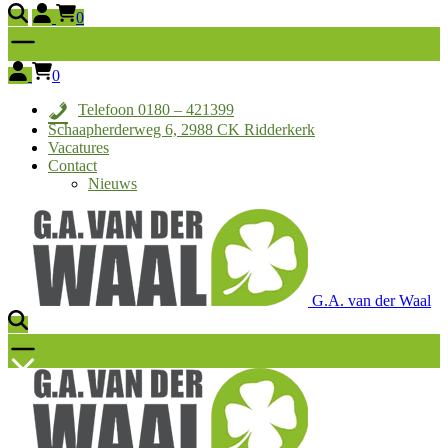
0
0
Telefoon 0180 – 421399
Schaapherderweg 6, 2988 CK Ridderkerk
Vacatures
Contact
Nieuws
G.A. van der Waal