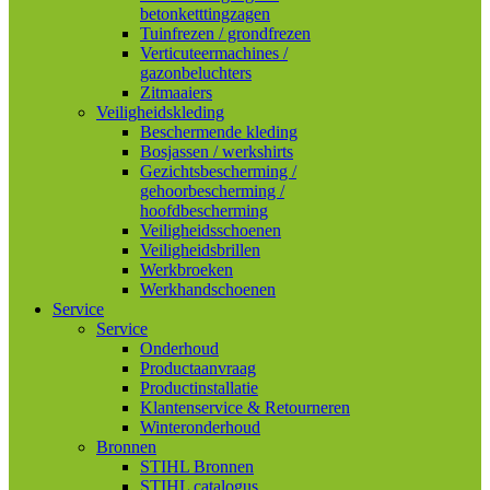
betonketttingzagen
Tuinfrezen / grondfrezen
Verticuteermachines /
gazonbeluchters
Zitmaaiers
Veiligheidskleding
Beschermende kleding
Bosjassen / werkshirts
Gezichtsbescherming /
gehoorbescherming /
hoofdbescherming
Veiligheidsschoenen
Veiligheidsbrillen
Werkbroeken
Werkhandschoenen
Service
Service
Onderhoud
Productaanvraag
Productinstallatie
Klantenservice & Retourneren
Winteronderhoud
Bronnen
STIHL Bronnen
STIHL catalogus