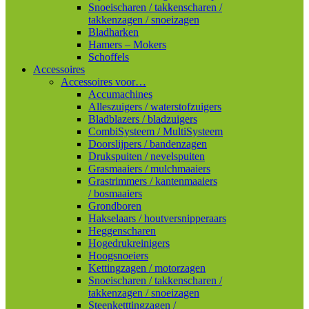
Snoeischaren / takkenscharen /
takkenzagen / snoeizagen
Bladharken
Hamers – Mokers
Schoffels
Accessoires
Accessoires voor…
Accumachines
Alleszuigers / waterstofzuigers
Bladblazers / bladzuigers
CombiSysteem / MultiSysteem
Doorslijpers / bandenzagen
Drukspuiten / nevelspuiten
Grasmaaiers / mulchmaaiers
Grastrimmers / kantenmaaiers
/ bosmaaiers
Grondboren
Hakselaars / houtversnipperaars
Heggenscharen
Hogedrukreinigers
Hoogsnoeiers
Kettingzagen / motorzagen
Snoeischaren / takkenscharen /
takkenzagen / snoeizagen
Steenketttingzagen /