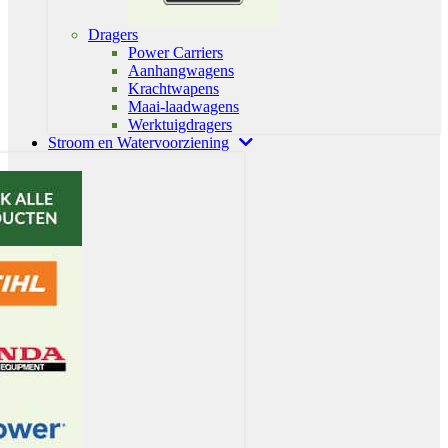
Dragers
Power Carriers
Aanhangwagens
Krachtwapens
Maai-laadwagens
Werktuigdragers
Stroom en Watervoorziening