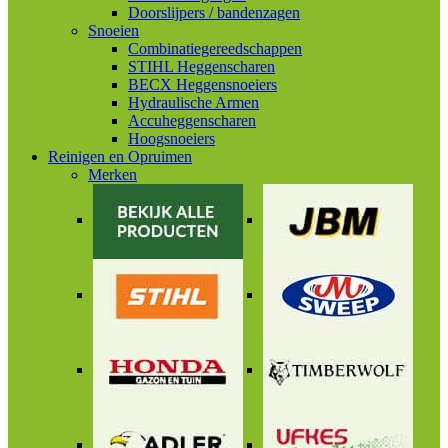
Doorslijpers / bandenzagen
Snoeien
Combinatiegereedschappen
STIHL Heggenscharen
BECX Heggensnoeiers
Hydraulische Armen
Accuheggenscharen
Hoogsnoeiers
Reinigen en Opruimen
Merken