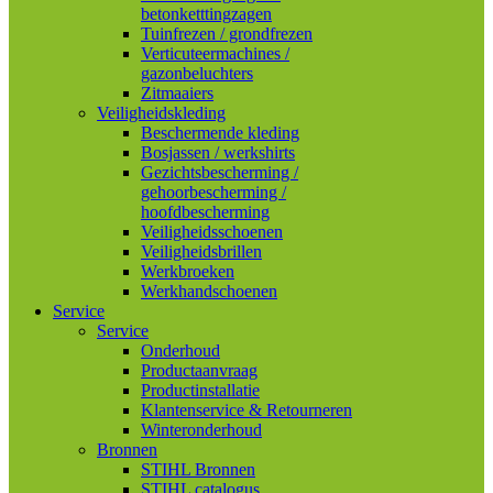
betonketttingzagen
Tuinfrezen / grondfrezen
Verticuteermachines /
gazonbeluchters
Zitmaaiers
Veiligheidskleding
Beschermende kleding
Bosjassen / werkshirts
Gezichtsbescherming /
gehoorbescherming /
hoofdbescherming
Veiligheidsschoenen
Veiligheidsbrillen
Werkbroeken
Werkhandschoenen
Service
Service
Onderhoud
Productaanvraag
Productinstallatie
Klantenservice & Retourneren
Winteronderhoud
Bronnen
STIHL Bronnen
STIHL catalogus