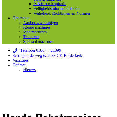
Advies en inspiratie
Veiligheidsinformatiebladen
Veiligheid, Richtlijnen en Normen
Occassion
Aanbouwwerktuigen
Kleine machines
Maaimachines
Tractoren
Speciaal machines
Telefoon 0180 – 421399
Schaapherderweg 6, 2988 CK Ridderkerk
Vacatures
Contact
Nieuws