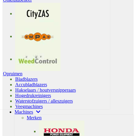
Opruimen
Bladblazers
Accubladblazers
Hakselaars / houtversnipperaars
Hogedrukreinigers
Waterstofzuigers / alleszuigers
Veegmachines
Machines
Merken