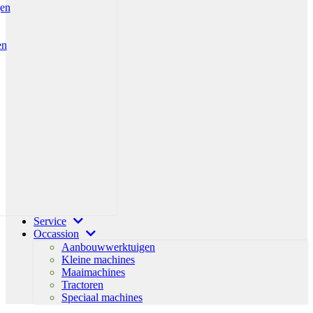
gen
en
Service
Occassion
Aanbouwwerktuigen
Kleine machines
Maaimachines
Tractoren
Speciaal machines