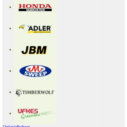
Onkruidbeheer