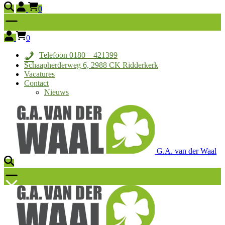
0
0
Telefoon 0180 – 421399
Schaapherderweg 6, 2988 CK Ridderkerk
Vacatures
Contact
Nieuws
G.A. van der Waal