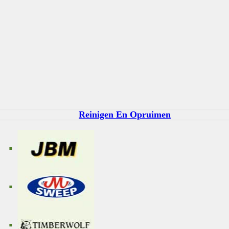
Reinigen En Opruimen