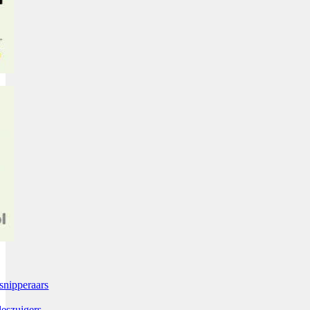
snipperaars
leszuigers