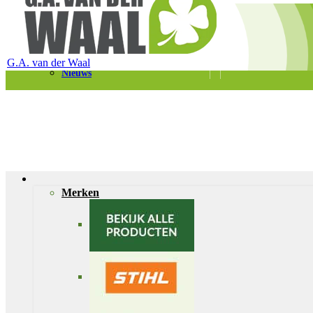
Telefoon 0180 – 421399
Schaapherderweg 6, 2988 CK Ridderkerk
Vacatures
Contact
G.A. van der Waal
Nieuws
Merken