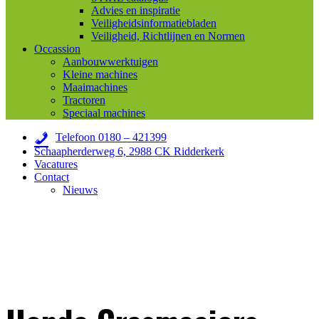
Advies en inspiratie
Veiligheidsinformatiebladen
Veiligheid, Richtlijnen en Normen
Occassion
Aanbouwwerktuigen
Kleine machines
Maaimachines
Tractoren
Speciaal machines
Telefoon 0180 – 421399
Schaapherderweg 6, 2988 CK Ridderkerk
Vacatures
Contact
Nieuws