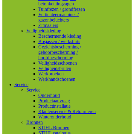
betonketttingzagen
Tuinfrezen / grondfrezen
Verticuteermachines /
gazonbeluchters
Zitmaaiers
Veiligheidskleding
Beschermende kleding
Bosjassen / werkshirts
Gezichtsbescherming /
gehoorbescherming /
hoofdbescherming
Veiligheidsschoenen
Veiligheidsbrillen
Werkbroeken
Werkhandschoenen
Service
Service
Onderhoud
Productaanvraag
Productinstallatie
Klantenservice & Retourneren
Winteronderhoud
Bronnen
STIHL Bronnen
STIHL catalogus