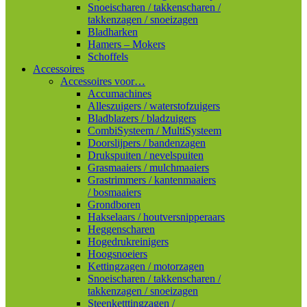
Snoeischaren / takkenscharen /
takkenzagen / snoeizagen
Bladharken
Hamers – Mokers
Schoffels
Accessoires
Accessoires voor…
Accumachines
Alleszuigers / waterstofzuigers
Bladblazers / bladzuigers
CombiSysteem / MultiSysteem
Doorslijpers / bandenzagen
Drukspuiten / nevelspuiten
Grasmaaiers / mulchmaaiers
Grastrimmers / kantenmaaiers
/ bosmaaiers
Grondboren
Hakselaars / houtversnipperaars
Heggenscharen
Hogedrukreinigers
Hoogsnoeiers
Kettingzagen / motorzagen
Snoeischaren / takkenscharen /
takkenzagen / snoeizagen
Steenketttingzagen /