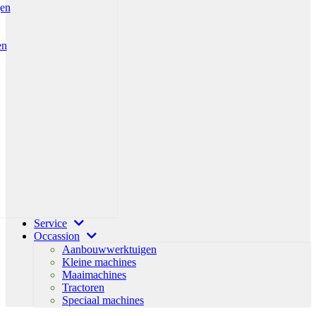
gen
en
Service
Occassion
Aanbouwwerktuigen
Kleine machines
Maaimachines
Tractoren
Speciaal machines