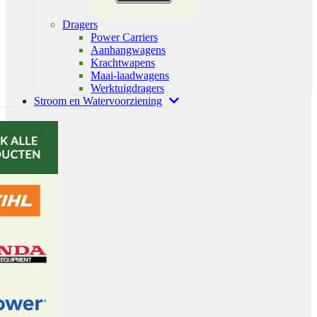
Dragers
Power Carriers
Aanhangwagens
Krachtwapens
Maai-laadwagens
Werktuigdragers
Stroom en Watervoorziening