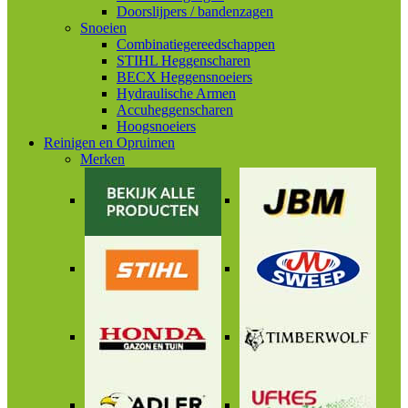
Doorslijpers / bandenzagen
Snoeien
Combinatiegereedschappen
STIHL Heggenscharen
BECX Heggensnoeiers
Hydraulische Armen
Accuheggenscharen
Hoogsnoeiers
Reinigen en Opruimen
Merken