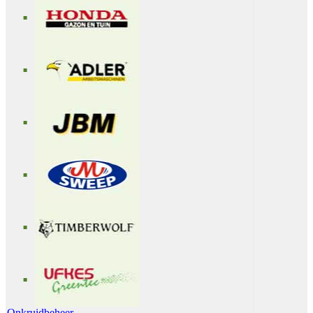
Onkruidbeheer