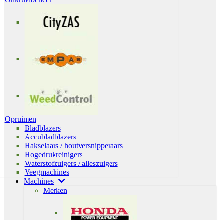
Opruimen
Bladblazers
Accubladblazers
Hakselaars / houtversnipperaars
Hogedrukreinigers
Waterstofzuigers / alleszuigers
Veegmachines
Machines
Merken