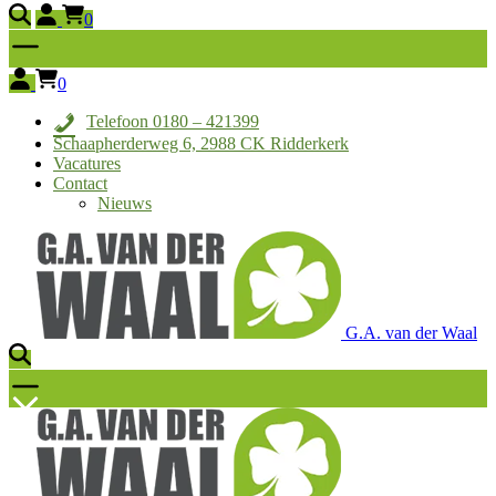
0
0
Telefoon 0180 – 421399
Schaapherderweg 6, 2988 CK Ridderkerk
Vacatures
Contact
Nieuws
G.A. van der Waal